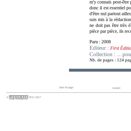
m'y connais peut-être p
donc il est essentiel p
d'être nul partout aill
suis mis à la rédaction
ne doit pas être très 
pièce par pièce, ils re
Paru : 2008
Editeur :
First Éditi
Collection : …pour
Nb. de pages : 124 pa
haut de page
contact
©
2011-2017