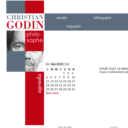
actualité
bibliographie
biographie
<<
Mai 2026
>>
POUR TOUT LE MOIS
L
M
M
J
V
S
D
Aucun evènement pr
1
2
3
4
5
6
7
8
9
10
11
12
13
14
15
16
17
18
19
20
21
22
23
24
25
26
27
28
29
30
31
Mois entier
haut de page
contact